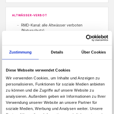
ALTWÄSSER-VERBOT
RMD-Kanal: alle Altwässer verboten
(Naturschutz)
Donau: Altwässer verboten wenn Motor an
Bord
Zustimmung
Details
Über Cookies
Schellnecker Altwasser: Futterboote verboten
Diese Webseite verwendet Cookies
Wir verwenden Cookies, um Inhalte und Anzeigen zu
FUTTERBOOTE
personalisieren, Funktionen für soziale Medien anbieten
Erlaubt auf: Irnsinger Weiher, Mauerner Weiher,
zu können und die Zugriffe auf unsere Website zu
Willersdorfer Weiher, Donau, Abens, Altmühl/RMD-
analysieren. Außerdem geben wir Informationen zu Ihrer
Kanal
Verwendung unserer Website an unsere Partner für
soziale Medien, Werbung und Analysen weiter. Unsere
Verboten in: Schellnecker Altwasser, Fliegenstrecke