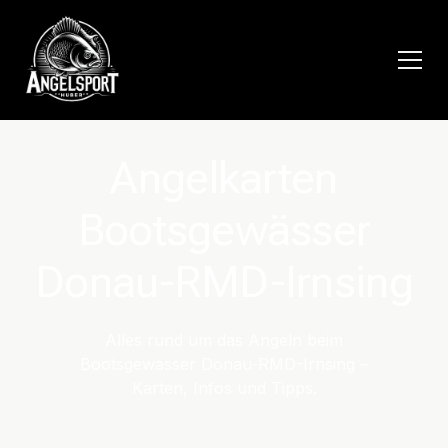
Angelkarten
Bootsgewässer
Donau-RMD-Irnsing
Alles rund um das Angeln beim
Bootsgewässer Donau-RMD-Irnsing –
Karten, Infos und Tipps.