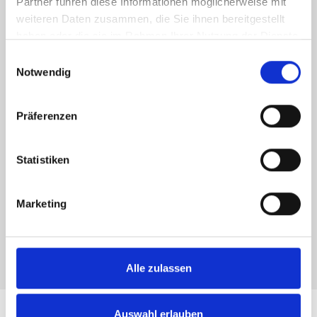
Partner führen diese Informationen möglicherweise mit
Abens, Blaues Wasser (Essing)
weiteren Daten zusammen, die Sie ihnen bereitgestellt
haben oder die sie im Rahmen Ihrer Nutzung der Dienste
gesammelt haben.
Einwilligungsauswahl
Notwendig
ERLAUBTE TECHNIKEN
Ansitzangeln
Präferenzen
Fliegenfischen
Posenangeln
Statistiken
Raubfischangeln
Marketing
Spinnangeln
Alle zulassen
Auswahl erlauben