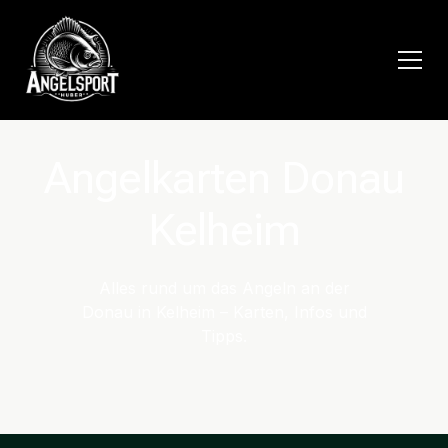
Angelkarten Donau
Kelheim
Alles rund um das Angeln an der
Donau in Kelheim – Karten, Infos und
Tipps.