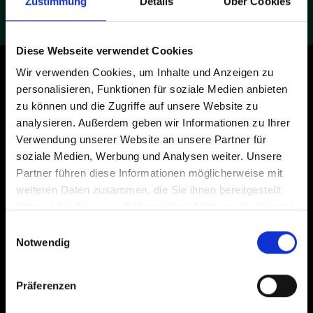
Zustimmung
Details
Über Cookies
Diese Webseite verwendet Cookies
Wir verwenden Cookies, um Inhalte und Anzeigen zu
Du willst den Angelschein
personalisieren, Funktionen für soziale Medien anbieten
machen oder kennst
zu können und die Zugriffe auf unsere Website zu
analysieren. Außerdem geben wir Informationen zu Ihrer
jemanden mit Interesse?
Verwendung unserer Website an unsere Partner für
Kommt vorbei!
soziale Medien, Werbung und Analysen weiter. Unsere
Partner führen diese Informationen möglicherweise mit
weiteren Daten zusammen, die Sie ihnen bereitgestellt
Jetzt Hausmesse-Updates &
haben oder die sie im Rahmen Ihrer Nutzung der Dienste
Erinnerung per E-Mail erhalten!
gesammelt haben.
Einwilligungsauswahl
Notwendig
Unser Partner für den Angelschein ist
auf unserer Hausmesse mit dabei. Er
Präferenzen
beantwortet deine Fragen und zeigt dir
die faszinierende Welt des Angelns!