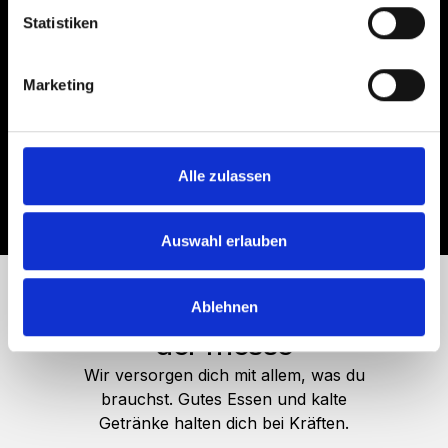
Statistiken
Erfahre unverbindlich alles was du wissen
möchtest über den Angelschein
Marketing
Lass Dir zeigen, wie du dich anmelden kannst
Knüpfe Kontakte zu zukünftigen Angelfreunden!
Alle zulassen
Auswahl erlauben
Essen und trinken während
Ablehnen
der messe
Wir versorgen dich mit allem, was du
brauchst. Gutes Essen und kalte
Getränke halten dich bei Kräften.